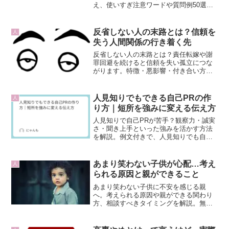
え、使いすぎ注意ワードや質問例50選を
紹介。会話をスムーズにする秘訣を解説
します。
反省しない人の末路とは？信頼を
人
失う人間関係の行き着く先
反省しない人の末路とは？責任転嫁や謝
罪回避を続けると信頼を失い孤立につな
がります。特徴・悪影響・付き合い方を
わかりやすく解説。
人見知りでもできる自己PRの作
人
り方｜短所を強みに変える伝え方
人見知りで自己PRが苦手？観察力・誠実
さ・聞き上手といった強みを活かす方法
を解説。例文付きで、人見知りでも自信
を持って伝えられる自己PRの作り方を紹
介します。
あまり笑わない子供が心配…考え
人
られる原因と親ができること
あまり笑わない子供に不安を感じる親
へ。考えられる原因や親ができる関わり
方、相談すべきタイミングを解説。無理
に笑わせず、安心できるサポートが大切
です。