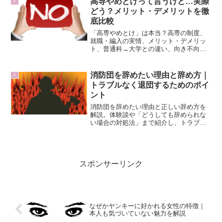
高専やめとけって言うけど…実際
人
どう？メリット・デメリットを徹
底比較
「高専やめとけ」は本当？高専の制度、
就職・編入の実情、メリット・デメリッ
ト、普通科→大学との違い、向き不向き
や確認すべきポイントを徹底解説。
消防団を辞めたい理由と辞め方｜
人
トラブルなく退団するためのポイ
ント
消防団を辞めたい理由と正しい辞め方を
解説。体験談や「どうしても辞められな
い場合の対処法」まで紹介し、トラブル
なく退団するためのポイントをまとめま
した。
スポンサーリンク
なぜかヤンキーに好かれる女性の特徴｜
本人も気づいていない魅力を解説