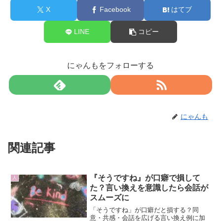
X
Facebook
はてブ
LINE
コピー
にゃんもをフォローする
にゃんも
関連記事
『そうですね』が口癖で損して
人
た？言い換えを意識したら会話が
スムーズに
「そうですね」が口癖だと損する？同
意・共感・会話を広げる言い換え例に加