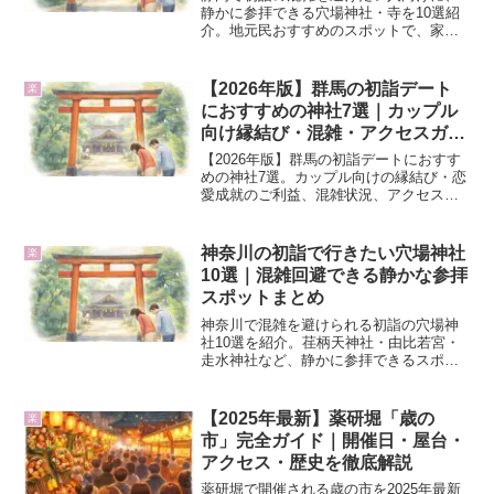
静かに参拝できる穴場神社・寺を10選紹
介。地元民おすすめのスポットで、家族
連れでも安心して訪れられる初詣スポッ
トを厳選しています。
【2026年版】群馬の初詣デート
楽
におすすめの神社7選｜カップル
向け縁結び・混雑・アクセスガイ
ド
【2026年版】群馬の初詣デートにおすす
めの神社7選。カップル向けの縁結び・恋
愛成就のご利益、混雑状況、アクセスを
徹底解説。ロマンチックに過ごせるスポ
ットやデートのコツも紹介します。
神奈川の初詣で行きたい穴場神社
楽
10選｜混雑回避できる静かな参拝
スポットまとめ
神奈川で混雑を避けられる初詣の穴場神
社10選を紹介。荏柄天神社・由比若宮・
走水神社など、静かに参拝できるスポッ
トを厳選。ご利益・混雑状況・アクセス
も詳しく解説。
【2025年最新】薬研堀「歳の
楽
市」完全ガイド｜開催日・屋台・
アクセス・歴史を徹底解説
薬研堀で開催される歳の市を2025年最新