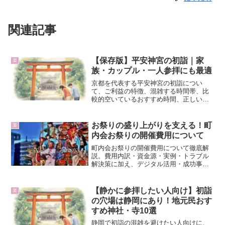
関連記事
【保存版】平安神宮の初詣｜家
楽
族・カップル・一人参拝にも最適
京都を代表する平安神宮の初詣につい
て、ご利益の特徴、混雑する時間帯、比
較的空いているおすすめ時間、正しい参
拝マナー、アクセス方法を分かりやすく
解説。大鳥居や神苑など見どころも紹介
し、初めての方でも安心して参拝できる
お祭りの盛り上がりを支える！町
楽
初詣ガイドです。
内会お祭りの開催費用について
町内会お祭りの開催費用について徹底解
説。費用内訳・資金源・実例・トラブル
解決策に加え、デジタル活用・成功事
例・FAQまで網羅。住民が知っておきた
い「お祭りのお金の裏側」がわかる完全
保存版。
【静かに参拝したい人向け】初詣
楽
の穴場は静岡にあり！地元民おす
すめ神社・寺10選
静岡で初詣の混雑を避けたい人向けに、