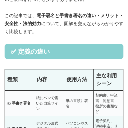
この記事では、
電子署名と手書き署名の違い・メリット・
安全性・法的効力
について、図解を交えながらわかりやす
く比較します。
✅ 定義の違い
主な利用
種類
内容
使用方法
シーン
契約書、申込
紙にペンで書
紙の書類に署
書、同意書、
✍
手書き署名
いた自筆サイ
名
役所の書類な
ン
ど
電子契約、
デジタル形式
パソコンやス
Web申込、リ