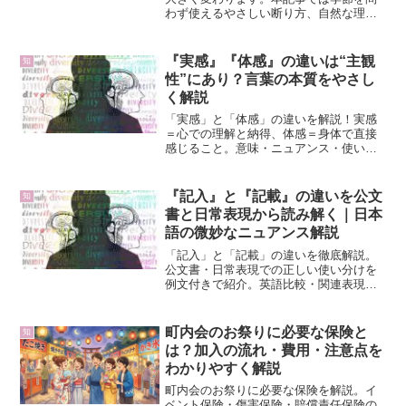
わず使えるやさしい断り方、自然な理由
の添え方、代替案の示し方、LINEでの短
文例まで丁寧に解説。子どもの生活リズ
ムや体調を守りながら、無理のない帰省
『実感』『体感』の違いは“主観
知
スタイルを選ぶためのガイドです。
性”にあり？言葉の本質をやさし
く解説
「実感」と「体感」の違いを解説！実感
＝心での理解と納得、体感＝身体で直接
感じること。意味・ニュアンス・使い分
けを例文付きでやさしく説明します。
『記入』と『記載』の違いを公文
知
書と日常表現から読み解く｜日本
語の微妙なニュアンス解説
「記入」と「記載」の違いを徹底解説。
公文書・日常表現での正しい使い分けを
例文付きで紹介。英語比較・関連表現・
練習問題・フローチャート・クイズ・実
務ケーススタディまで収録した保存版で
す。
町内会のお祭りに必要な保険と
知
は？加入の流れ・費用・注意点を
わかりやすく解説
町内会のお祭りに必要な保険を解説。イ
ベント保険・傷害保険・賠償責任保険の