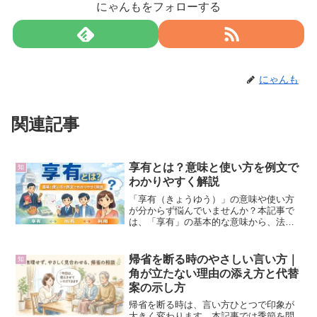
にゃんもをフォローする
にゃんも
関連記事
享有とは？意味と使い方を例文で
知
わかりやすく解説
「享有（きょうゆう）」の意味や使い方
が分からず悩んでいませんか？本記事で
は、「享有」の基本的な意味から、法
律・公的文章・レポートなどで使われる
具体的な例文までを分かりやすく解説し
ます。日常会話で使われにくい理由や、
帰省を断る時のやさしい言い方｜
知
誤用しやすいポイントも紹介。正確な日
角が立たない理由の添え方と代替
本語表現を身につけたい方に役立つ内容
案の示し方
です。
帰省を断る時は、言い方ひとつで印象が
大きく変わります。本記事では季節を問