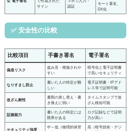
💻
電子署名
で作成された
マホで入力・
モート署名、
サイン
認証
DX化
✅ 安全性の比較
比較項目
手書き署名
電子署名
盗み見・模倣されや
暗号化と電子証明書
偽造リスク
すい
で高いセキュリティ
書いた人の特定が難
電子証明書・IPアド
なりすまし防止
しい
レス等で証明可能
書類の差し替え・書
タイムスタンプで改
改ざん耐性
き換えに弱い
ざん検知可能
書いた人の特定には
ログ記録などで証明
証拠能力
限界がある
力が高い
中～低（物理的保管
高（暗号技術・デジ
セキュリティ強度