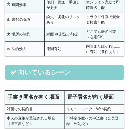
印刷・郵送・手渡し
オンライン完結で即
⏱ 時間効率
が必要
時署名可能
紛失・劣化のリスク
クラウド保存で安全
📦 書類の保管
あり
＆検索可能
どこでも署名可能
🌍 場所の制約
対面 or 郵送が前提
（在宅OK）
同等またはそれ以上
📜 法的効力
原則有効
に有効（条件あり）
✅ 向いているシーン
手書き署名が向く場面
電子署名が向く場面
対面での契約書
リモートワーク・Web契約
本人の直筆が重視される場合
不特定多数への申込書（会員登
（遺言書など）
録、ECなど）