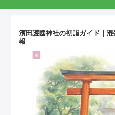
濱田護國神社の初詣ガイド｜混
報
楽