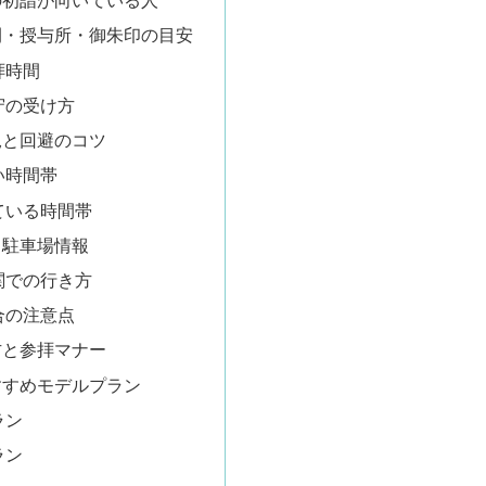
の初詣が向いている人
間・授与所・御朱印の目安
拝時間
守の受け方
況と回避のコツ
い時間帯
ている時間帯
と駐車場情報
関での行き方
合の注意点
方と参拝マナー
すすめモデルプラン
ラン
ラン