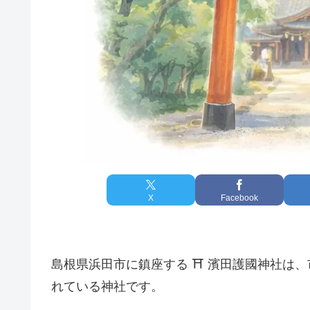
X
Facebook
島根県浜田市に鎮座する ⛩️ 濱田護國神社
れている神社です。