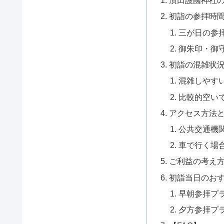
濱田護國神社
初詣の参拝時
三が日の参
御朱印・御
初詣の混雑状
混雑しやす
比較的空い
アクセス方法
公共交通機
車で行く場
ご利益の考え
初詣当日のお
早朝参拝プ
夕方参拝プ