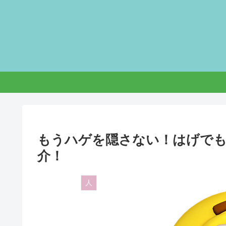
もうハゲを隠さない！はげで
介！
人