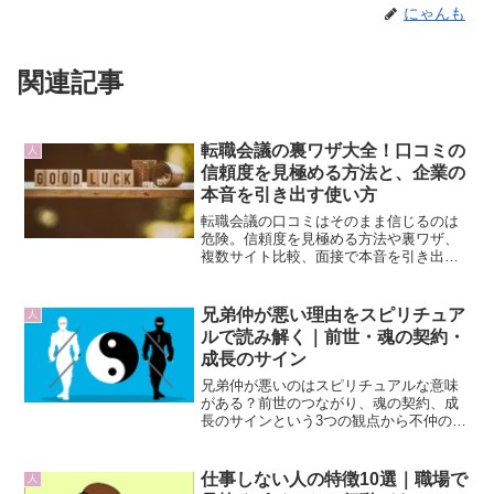
にゃんも
関連記事
転職会議の裏ワザ大全！口コミの
人
信頼度を見極める方法と、企業の
本音を引き出す使い方
転職会議の口コミはそのまま信じるのは
危険。信頼度を見極める方法や裏ワザ、
複数サイト比較、面接で本音を引き出す
活用法まで徹底解説します。
兄弟仲が悪い理由をスピリチュア
人
ルで読み解く｜前世・魂の契約・
成長のサイン
兄弟仲が悪いのはスピリチュアルな意味
がある？前世のつながり、魂の契約、成
長のサインという3つの観点から不仲の理
由を解説し、関係を乗り越えるヒントを
紹介。
仕事しない人の特徴10選｜職場で
人