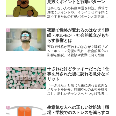
見抜くポイントと行動パターン
仕事しない人の特徴10選を解説。職場で
見抜くポイントや、イライラせず冷静に
対応するための行動パターンと対処法を
紹介します。
夜勤で性格が変わるのはなぜ？睡
人
眠・ホルモン・社会的孤立がもた
らす影響とは
夜勤で性格が変わるのはなぜ？睡眠リズ
ム・ホルモン分泌の乱れ・社会的孤立の
影響を解説。体験談や夜勤に向く性格の
特徴、対策法も紹介します。
干されたけどラッキーだった！仕
人
事を外された後に訪れる意外なメ
リット
「干された」と感じた後に訪れる意外な
メリットを紹介。時間や心の余裕を取り
戻し、新しいチャンスへとつなげる考え
方を解説します。
生意気な人への正しい対処法｜職
人
場・学校でのストレスを減らすコ