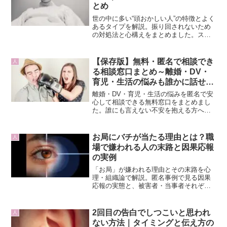
とめ
世の中に多い“頭おかしい人”の特徴とよく
あるタイプを解説。振り回されないため
の対処法と心構えをまとめました。スト
レス軽減のヒントに。
【保存版】無料・匿名で相談でき
人
る相談窓口まとめ～離婚・DV・
育児・生活の悩みも誰かに話せる
場所～
離婚・DV・育児・生活の悩みを匿名で安
心して相談できる無料窓口をまとめまし
た。誰にも言えない不安を抱える方へ、
安全に話せる場所をご紹介します。 まず
は一言「聞いてもらえますか？」から始
めてみましょう／
お局にバチが当たる理由とは？職
人
場で嫌われる人の末路と因果応報
の実例
「お局」が嫌われる理由とその末路を心
理・組織論で解説。匿名事例で見る因果
応報の実態と、被害者・当事者それぞれ
の具体的な対処法を紹介。120〜150文字
の目安。
2回目の告白でしつこいと思われ
人
ない方法｜タイミングと伝え方の