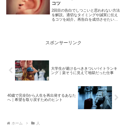
コツ
2回目の告白でしつこいと思われない方法
を解説。適切なタイミングや誠実に伝え
るコツを紹介。再告白を成功させたい人
必見。
スポンサーリンク
大学生が避けるべききついバイトランキ
ング｜楽そうに見えて地獄だった仕事
40歳で完全0から人生を再出発するあなた
へ｜希望を取り戻すためのヒント
ホーム
人