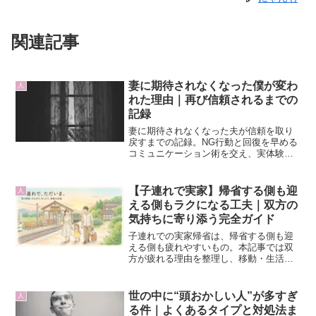
関連記事
妻に期待されなくなった僕が変わ
人
れた理由｜再び信頼されるまでの
記録
妻に期待されなくなった夫が信頼を取り
戻すまでの記録。NG行動と回復を早める
コミュニケーション術を交え、実体験か
ら解説します。
【子連れで実家】帰省する側も迎
人
える側もラクになる工夫｜双方の
気持ちに寄り添う完全ガイド
子連れでの実家帰省は、帰省する側も迎
える側も疲れやすいもの。本記事では双
方が疲れる理由を整理し、移動・生活リ
ズム・気遣い・育児方針の違いなどのス
トレスを軽減する具体策をまとめまし
た。持ち物リストやコミュニケーション
世の中に“頭おかしい人”が多すぎ
人
術、よくあるQ&Aまで網羅した保存版ガ
る件｜よくあるタイプと対処法ま
イドです。