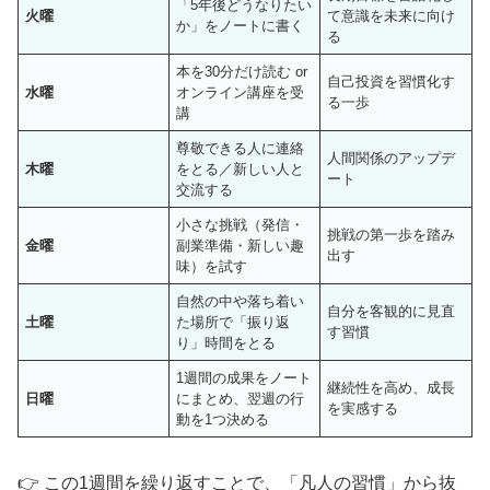
「5年後どうなりたい
火曜
て意識を未来に向け
か」をノートに書く
る
本を30分だけ読む or
自己投資を習慣化す
水曜
オンライン講座を受
る一歩
講
尊敬できる人に連絡
人間関係のアップデ
木曜
をとる／新しい人と
ート
交流する
小さな挑戦（発信・
挑戦の第一歩を踏み
金曜
副業準備・新しい趣
出す
味）を試す
自然の中や落ち着い
自分を客観的に見直
土曜
た場所で「振り返
す習慣
り」時間をとる
1週間の成果をノート
継続性を高め、成長
日曜
にまとめ、翌週の行
を実感する
動を1つ決める
👉 この1週間を繰り返すことで、「凡人の習慣」から抜