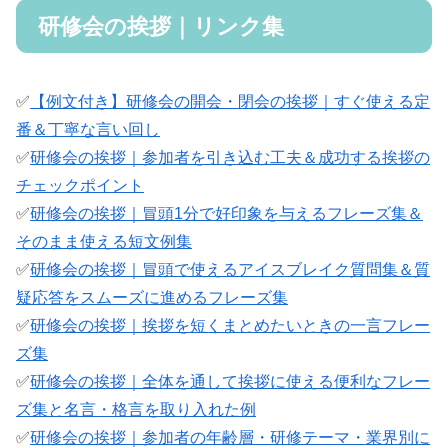
研修会の挨拶｜リンク集
✅
【例文付き】研修会の開会・閉会の挨拶｜すぐ使える定
番＆丁寧な言い回し
✅
研修会の挨拶｜参加者を引き込む工夫＆成功する挨拶の
チェックポイント
✅
研修会の挨拶｜冒頭1分で好印象を与えるフレーズ集＆
そのまま使える短文例集
✅
研修会の挨拶｜冒頭で使えるアイスブレイク質問集＆質
疑応答をスムーズに進めるフレーズ集
✅
研修会の挨拶｜挨拶を短くまとめたいときの一言フレー
ズ集
✅
研修会の挨拶｜全体を通して挨拶に使える便利なフレー
ズ集と名言・格言を取り入れた例
✅
研修会の挨拶｜参加者の年齢層・研修テーマ・業界別に