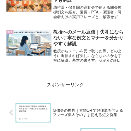
トも解説
幼稚園・保育園の運動会で使える開会挨
拶例文を紹介。園長・PTA・保護者・司
会者向けの実用フレーズと、緊張せずに
話すコツを解説。短く温かい挨拶で子ど
もたちの笑顔を引き出そう！
教授へのメール返信｜失礼になら
例文
ない丁寧な例文とマナーを分かり
やすく解説
教授からメールを受け取った際、どのよ
うに返信すれば失礼にならないのかを丁
寧に解説。基本の書き方、状況別の例
文、気をつけたいポイント、よくある質
問までまとめました。大学生・院生が安
心して使えるメールマナーガイドです。
スポンサーリンク
研修会の挨拶｜冒頭1分で好印象を与える
フレーズ集＆そのまま使える短文例集