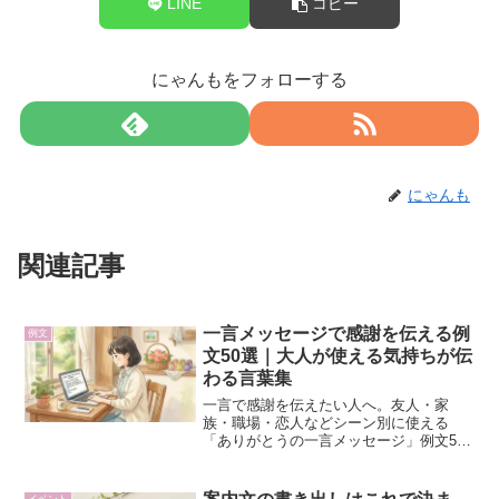
LINE
コピー
にゃんもをフォローする
にゃんも
関連記事
一言メッセージで感謝を伝える例
例文
文50選｜大人が使える気持ちが伝
わる言葉集
一言で感謝を伝えたい人へ。友人・家
族・職場・恋人などシーン別に使える
「ありがとうの一言メッセージ」例文50
選を紹介。印象に残る言い方や書き方の
コツも解説します。