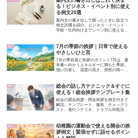
案内文の書き出しはこれで決ま
イベント
る！ビジネス・イベント別に使え
る例文20選
案内文の書き出しで困ったときに役立つ
例文20選を紹介。ビジネス・イベント・
学校・社内向けまでシーン別に使える文
章を網羅し、書き出しのコツやマナーも
わかりやすく解説します。
7月の季節の挨拶｜日常で使える
例文
やさしいひと言
7月の季節感と挨拶のポイント7月は、夏
本番へ向かうエネルギーに満ちた季節。
強い日差し、湿度の高さ、突然の雨——
気候の変化が大きく、体調を崩しやすい
時期でもあります。そんな7月の挨拶は、
「暑さへの気遣い」「無理をしないよう
総会の話し方テクニック＆すぐに
例文
に」「爽やかさ...
使える！総会挨拶テンプレート集
総会の開会挨拶・閉会挨拶を例文付きで
解説。テンプレート、服装、チェックリ
スト、進行シナリオ、トラブル対処法、
要点まとめ一覧まで網羅した10ページの
完全保存版マニュアル。
幼稚園の運動会で使える開会の挨
例文
拶例文｜緊張せずに話せるポイン