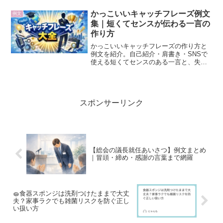
生が安心して使えるメールマナーの総ま
とめです。
かっこいいキャッチフレーズ例文
例文
集｜短くてセンスが伝わる一言の
作り方
かっこいいキャッチフレーズの作り方と
例文を紹介。自己紹介・肩書き・SNSで
使える短くてセンスのある一言と、失敗
しないためのポイントを解説します。
スポンサーリンク
【総会の議長就任あいさつ】例文まとめ
｜冒頭・締め・感謝の言葉まで網羅
🧽食器スポンジは洗剤つけたままで大丈
夫？家事ラクでも雑菌リスクを防ぐ正し
い扱い方