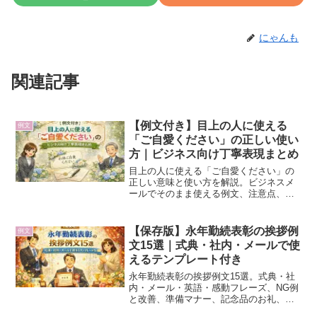
にゃんも
関連記事
【例文付き】目上の人に使える
例文
「ご自愛ください」の正しい使い
方｜ビジネス向け丁寧表現まとめ
目上の人に使える「ご自愛ください」の
正しい意味と使い方を解説。ビジネスメ
ールでそのまま使える例文、注意点、丁
寧な言い換え表現をまとめた実用記事で
す。
【保存版】永年勤続表彰の挨拶例
例文
文15選｜式典・社内・メールで使
えるテンプレート付き
永年勤続表彰の挨拶例文15選。式典・社
内・メール・英語・感動フレーズ、NG例
と改善、準備マナー、記念品のお礼、心
構え、表彰後の接し方、当日準備チェッ