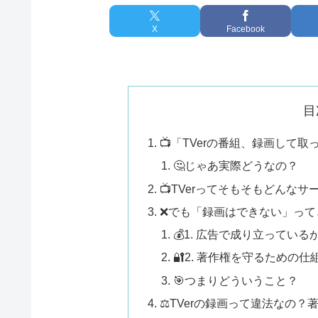
X
Facebook
目
📺「TVerの番組、録画して
🤔じゃあ実際どうなの？
📺TVerってそもそもどんなサ
❌でも「録画はできない」って
💰1. 広告で成り立っている
🔐2. 著作権を守るための
🎯つまりどういうこと？
⚖️TVerの録画って違法なの