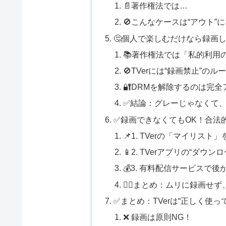
📄著作権法では…
🚫こんなケースは“アウト”
🤔個人で楽しむだけなら録画
📚著作権法では「私的利用
🚫TVerには“録画禁止”の
🔐DRMを解除するのは完全
✅結論：グレーじゃなくて、
✅録画できなくてもOK！合法的
📌1. TVerの「マイリス
📱2. TVerアプリの“ダウ
💰3. 有料配信サービスで
🧘‍♀️まとめ：ムリに録画
✅まとめ：TVerは“正しく使っ
❌ 録画は原則NG！