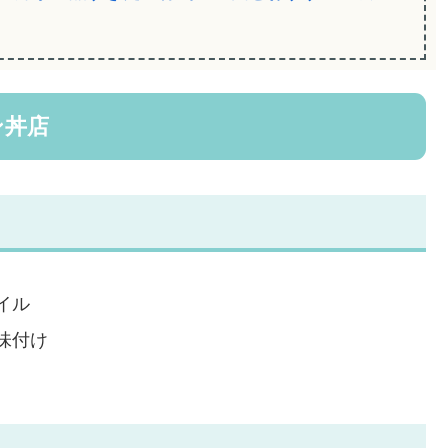
ン丼店
イル
味付け