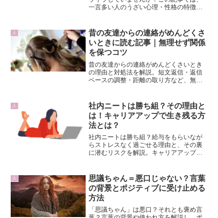
一言多い人のうざい心理・性格の特徴か
ら、職場や彼氏への賢い対処法、悲惨な
末路までを徹底解説！さらに、自分自身
が嫌われないための「神言い換え例文10
昔の友達からの連絡がめんどくさ
人
選」やことわざも紹介します。
いときに読む記事｜無理せず関係
を保つコツ
昔の友達からの連絡がめんどくさいとき
の理由と対処法を解説。短文返信・返信
ペースの調整・距離の取り方など、無理
せず関係を保つコツを紹介します。
社内ニートは勝ち組？その理由と
人
は！キャリアアップで生き残る方
法とは？
社内ニートは勝ち組？給与をもらいなが
らストレスなく過ごせる理由と、その裏
に潜むリスクを解説。キャリアアップに
つなげる生き残り方も紹介します。
思議ちゃん＝悪口じゃない？言葉
人
の背景とポジティブに受け止める
方法
「思議ちゃん」は悪口？それとも褒め言
葉？言葉の背景や使われ方を解説し、ポ