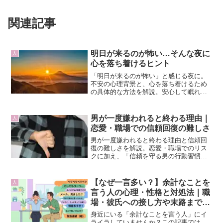
関連記事
明日が来るのが怖い…そんな夜に
人
心を落ち着けるヒント
「明日が来るのが怖い」と感じる夜に。
不安の心理背景と、心を落ち着けるため
の具体的な方法を解説。安心して眠れる
ヒントを紹介します。
男が一度嫌われると終わる理由｜
人
恋愛・職場での信頼回復の難しさ
男が一度嫌われると終わる理由と信頼回
復の難しさを解説。恋愛・職場でのリス
クに加え、「信頼を守る男の行動習慣チ
ェックリスト」で自己診断できる実践ガ
イド。
【なぜ一言多い？】余計なことを
人
言う人の心理・性格と対処法｜職
場・彼氏への接し方や末路まで徹
底解説
身近にいる「余計なことを言う人」にイ
ライラしていませんか？この記事では、