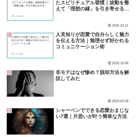
たスピリチュアル習慣｜波動を整
えて「理想の縁」を引き寄せる方
法
2025.10.11
人見知りが恋愛で自分らしく魅力
人
を伝える方法｜無理せず好かれる
コミュニケーション術
2025.10.06
非モテはなぜ惨め？脱却方法を解
人
説してみた
2024.03.09
シャーペンでできる恋愛おまじな
知
い7選｜片思いが叶う簡単な方法