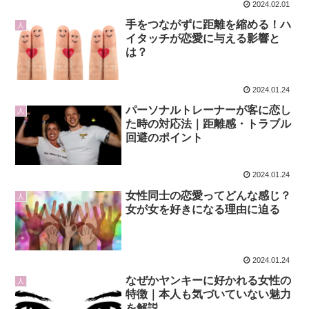
2024.02.01
手をつながずに距離を縮める！ハ
人
イタッチが恋愛に与える影響と
は？
2024.01.24
パーソナルトレーナーが客に恋し
人
た時の対応法｜距離感・トラブル
回避のポイント
2024.01.24
女性同士の恋愛ってどんな感じ？
人
女が女を好きになる理由に迫る
2024.01.24
なぜかヤンキーに好かれる女性の
人
特徴｜本人も気づいていない魅力
を解説