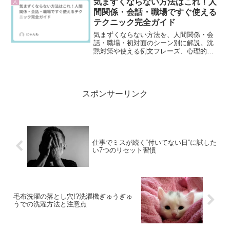
気まずくならない方法はこれ！人
人
間関係・会話・職場ですぐ使える
テクニック完全ガイド
気まずくならない方法を、人間関係・会
話・職場・初対面のシーン別に解説。沈
黙対策や使える例文フレーズ、心理的コ
ツまで紹介。今日から使えるテクニック
完全ガイドです。
スポンサーリンク
仕事でミスが続く“付いてない日”に試した
い7つのリセット習慣
毛布洗濯の落とし穴!?洗濯機ぎゅうぎゅ
うでの洗濯方法と注意点