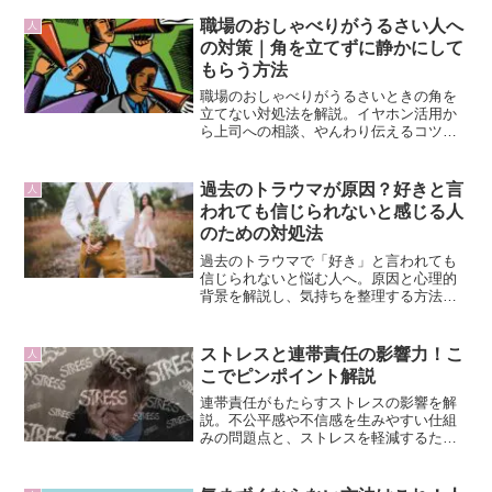
です。
職場のおしゃべりがうるさい人へ
人
の対策｜角を立てずに静かにして
もらう方法
職場のおしゃべりがうるさいときの角を
立てない対処法を解説。イヤホン活用か
ら上司への相談、やんわり伝えるコツま
で、快適に仕事を進める工夫を紹介しま
す。
過去のトラウマが原因？好きと言
人
われても信じられないと感じる人
のための対処法
過去のトラウマで「好き」と言われても
信じられないと悩む人へ。原因と心理的
背景を解説し、気持ちを整理する方法や
信頼を育てるための対処法を紹介しま
す。
ストレスと連帯責任の影響力！こ
人
こでピンポイント解説
連帯責任がもたらすストレスの影響を解
説。不公平感や不信感を生みやすい仕組
みの問題点と、ストレスを軽減するため
の建設的な対応策を紹介します。