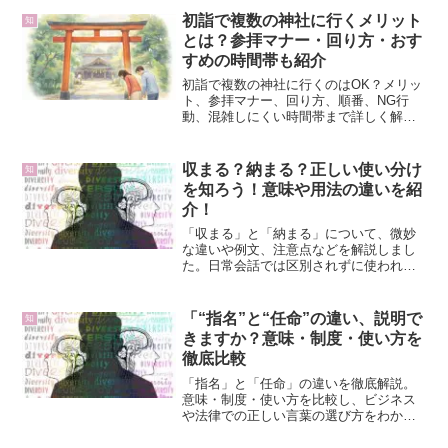
初詣で複数の神社に行くメリット
知
とは？参拝マナー・回り方・おす
すめの時間帯も紹介
初詣で複数の神社に行くのはOK？メリッ
ト、参拝マナー、回り方、順番、NG行
動、混雑しにくい時間帯まで詳しく解
説。複数参りを成功させるための完全ガ
イド。
収まる？納まる？正しい使い分け
知
を知ろう！意味や用法の違いを紹
介！
「収まる」と「納まる」について、微妙
な違いや例文、注意点などを解説しまし
た。日常会話では区別されずに使われて
いますが、正確な表現を求める場合は使
い分けに注意しましょう。
「“指名”と“任命”の違い、説明で
知
きますか？意味・制度・使い方を
徹底比較
「指名」と「任命」の違いを徹底解説。
意味・制度・使い方を比較し、ビジネス
や法律での正しい言葉の選び方をわかり
やすく紹介します。