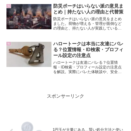
防災ポーチはいらない派の意見ま
知
とめ｜持たない人の理由と代替策
防災ポーチはいらない派の意見をまとめ
ました。荷物が増える・管理が面倒など
の理由と、持たない人が実践している代
替策、実際の声やおすすめグッズも紹介
します。
ハロートークは本当に友達にバレ
知
る？位置情報・ID検索・プロフィ
ール設定の注意点
ハロートークは友達にバレる？位置情
報・ID検索・プロフィール設定の注意点
を解説。実際にバレた体験談や、安全に
友達を作るコツも紹介します。
スポンサーリンク
1円玉が大量にある…賢い処分方法と使い