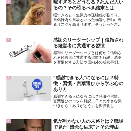
暇すぎるとどうなる？死んだ人い
人
るの？その恐るべき結末とは
暇すぎると、無気力や孤独感が強まり、
自傷行為や自殺といった極端な行動に走
るリスクが高まります。そういった意味
で死んだ人がいるのかもしれませんが、
そこは誰にも言えないところになりま
す。
感謝のリーダーシップ｜信頼され
人
る経営者に共通する習慣
感謝のリーダーシップとは何か？信頼さ
れる経営者に共通する習慣を解説。感謝
を習慣化する方法や国内外の成功事例を
紹介し、組織を成長させるヒントを届け
ます。
“感謝できる人”になるには？特
人
徴・習慣・言葉選びから学ぶ心の
あり方
感謝できる人になるには？特徴や習慣、
言葉選びのコツを解説。日々の小さな気
づきから「ありがとう」を習慣化し、幸
福感と良好な人間関係を育てる方法。
気が利かない人の末路とは？職場
人
で見た“残念な結末”とその理由