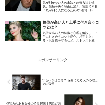
気が利かない人の末路と改善方法を解
説。信頼を失う理由に加え、実践できる
「気が利く人になるための1週間トレーニ
ングプラン」で職場での評価を変える。
気位が高い人と上手に付き合うコ
人
ツとは？
気位が高い人の特徴と心理を解説し、上
手に付き合うコツを紹介。相手を立て
る・境界線を守るなど、ストレスを減ら
しながら関係を良好に保つ方法をまとめ
ました。
スポンサーリンク
守るべきは自分？ 保身に走る人の心理と
その背景
包容力のある女性の特徴10選｜男性が惹