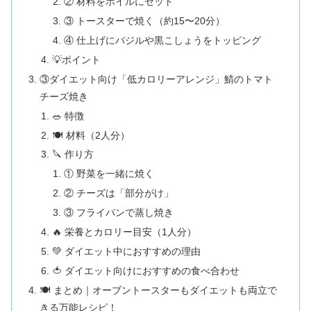
② 材料をホイルにセット
③ トースターで焼く（約15〜20分）
④ 仕上げにバジルや黒こしょうをトッピング
💡ポイント
③ダイエット向け「低カロリーアレンジ」鯖のトマト
チーズ焼き
🥗 特徴
🍽 材料（2人分）
🔪 作り方
① 野菜を一緒に焼く
② チーズは「部分がけ」
③ フライパンで蒸し焼き
🔥 栄養とカロリー目安（1人分）
💚 ダイエット中におすすめの理由
🍅 ダイエット向けにおすすめの食べ合わせ
🍽 まとめ｜オーブントースターもダイエットも両立で
きる万能レシピ！