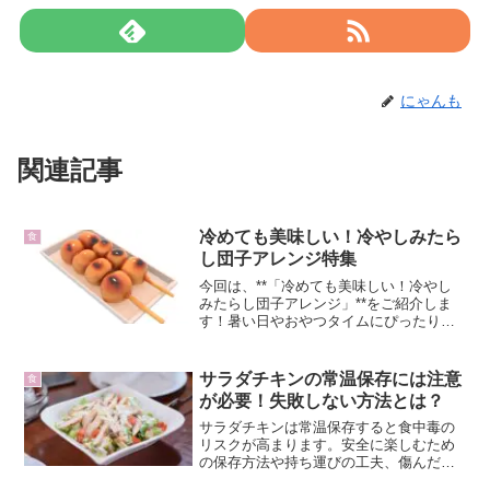
にゃんも
関連記事
冷めても美味しい！冷やしみたら
食
し団子アレンジ特集
今回は、**「冷めても美味しい！冷やし
みたらし団子アレンジ」**をご紹介しま
す！暑い日やおやつタイムにぴったりな
夏向けアレンジを集めました🌿冷やして
も固くならず、もちもち感をキープした
まま美味しく食べられる工夫も満載です
サラダチキンの常温保存には注意
食
✨❄️ 冷めても美味...
が必要！失敗しない方法とは？
サラダチキンは常温保存すると食中毒の
リスクが高まります。安全に楽しむため
の保存方法や持ち運びの工夫、傷んだ際
の見分け方を詳しく解説。