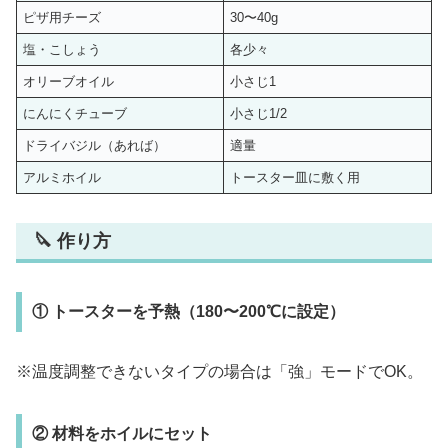
ピザ用チーズ
30〜40g
塩・こしょう
各少々
オリーブオイル
小さじ1
にんにくチューブ
小さじ1/2
ドライバジル（あれば）
適量
アルミホイル
トースター皿に敷く用
🔪 作り方
① トースターを予熱（180〜200℃に設定）
※温度調整できないタイプの場合は「強」モードでOK。
② 材料をホイルにセット