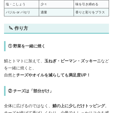
塩・こしょう
少々
味を引き締める
バジル or パセリ
適量
香りと彩りをプラス
🔪 作り方
① 野菜を一緒に焼く
鯖とトマトに加えて、
玉ねぎ・ピーマン・ズッキーニ
など
を一緒に焼くと、
自然と
チーズやオイルを減らしても満足度UP！
② チーズは「部分がけ」
全体に広げるのではなく、
鯖の上に少しだけトッピング
。
チーズが焦げて香ばしくなり、少量でもしっかりコクを感