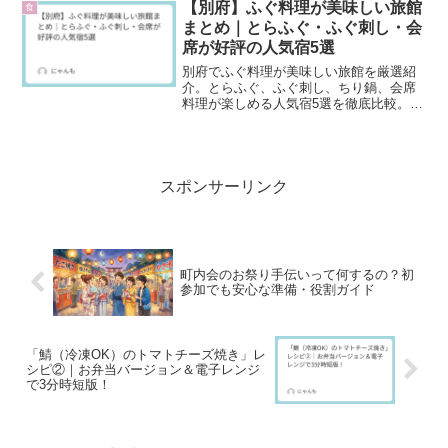
【別府】ふぐ料理が美味しい旅館
食
まとめ｜とらふぐ・ふぐ刺し・会
席が好評の人気宿5選
別府でふぐ料理が美味しい旅館を厳選紹
介。とらふぐ、ふぐ刺し、ちり鍋、会席
料理が楽しめる人気宿5選を徹底比較。温
泉と美食を同時に楽しみたい方におすす
めの別府旅行ガイドです。
スポンサーリンク
町内会のお祭り手伝いって何するの？初
参加でも安心な準備・役割ガイド
「鯖（冷凍OK）のトマトチーズ焼き」レ
シピ②｜お弁当バージョン＆電子レンジ
で3分時短版！