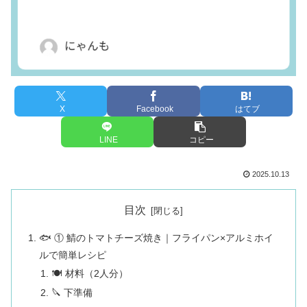
X
Facebook
はてブ
LINE
コピー
2025.10.13
目次
🐟 ① 鯖のトマトチーズ焼き｜フライパン×アルミホイ
ルで簡単レシピ
🍽 材料（2人分）
🔪 下準備