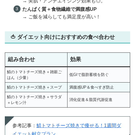
→ 美肌・アンチエイジング効果も◎。
たんぱく質＋食物繊維で満腹感UP
→ ご飯を減らしても満足度が高い！
🍅 ダイエット向けにおすすめの食べ合わせ
組み合わせ
効果
鯖のトマトチーズ焼き＋雑穀ご
低GIで脂肪蓄積を防ぐ
はん（少量）
鯖のトマトチーズ焼き＋スープ
満腹感UP＆食べすぎ防止
鯖のトマトチーズ焼き＋サラダ
消化促進＆脂質代謝促進
＋レモン汁
参考記事：
鯖トマトチーズ焼きで痩せる！1週間ダ
イエット献立プラン