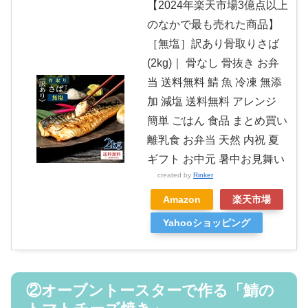
【2024年楽天市場3億点以上
のなかで最も売れた商品】
［無塩］訳あり骨取りさば
(2kg)｜ 骨なし 骨抜き お弁
当 送料無料 鯖 魚 冷凍 無添
加 減塩 送料無料 アレンジ
簡単 ごはん 食品 まとめ買い
離乳食 お弁当 天然 内祝 夏
ギフト お中元 暑中お見舞い
created by
Rinker
Amazon
楽天市場
Yahooショッピング
②オーブントースターで作る「鯖の