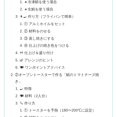
🔸冷凍鯖を使う場合
🔸生鯖を使う場合
👩‍🍳 作り方（フライパンで簡単）
① アルミホイルをセット
② 材料をのせる
③ 蒸し焼きにする
④ 仕上げの焼き色をつける
🍴 仕上げ＆盛り付け
🌿 アレンジのヒント
🍽 ワンポイントアドバイス
②オーブントースターで作る「鯖のトマトチーズ焼
き」
🍳 特徴
🍽 材料（2人分）
🔪 作り方
① トースターを予熱（180〜200℃に設定）