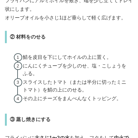
フライパンにアルミホイルを敷き、端を少し立ててトレイ
状にします。
オリーブオイルを小さじ1ほど垂らして軽く広げます。
② 材料をのせる
鯖を皮目を下にしてホイルの上に置く。
にんにくチューブを少しのせ、塩・こしょうを
ふる。
スライスしたトマト（または半分に切ったミニ
トマト）を鯖の上にのせる。
その上にチーズをまんべんなくトッピング。
③ 蒸し焼きにする
フライパンに
大さじ1〜2の水
を加え、フタをして
中火で