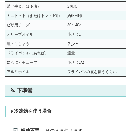
鯖（生または冷凍）
2切れ
ミニトマト（またはトマト1個）
約6〜8個
ピザ用チーズ
30〜40g
オリーブオイル
小さじ1
塩・こしょう
各少々
ドライバジル（あれば）
適量
にんにくチューブ
小さじ1/2
アルミホイル
フライパンの底を覆うくらい
🔪 下準備
🔸冷凍鯖を使う場合
解凍不要。
そのまま使えます。