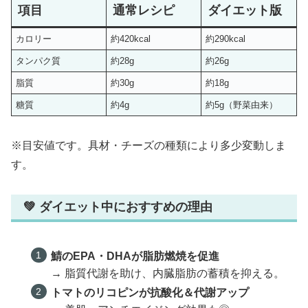
項目
通常レシピ
ダイエット版
カロリー
約420kcal
約290kcal
タンパク質
約28g
約26g
脂質
約30g
約18g
糖質
約4g
約5g（野菜由来）
※目安値です。具材・チーズの種類により多少変動しま
す。
💚 ダイエット中におすすめの理由
鯖のEPA・DHAが脂肪燃焼を促進
→ 脂質代謝を助け、内臓脂肪の蓄積を抑える。
トマトのリコピンが抗酸化＆代謝アップ