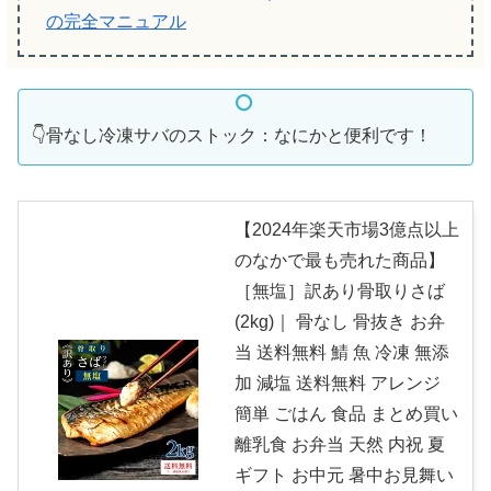
の完全マニュアル
👇骨なし冷凍サバのストック：なにかと便利です！
【2024年楽天市場3億点以上
のなかで最も売れた商品】
［無塩］訳あり骨取りさば
(2kg)｜ 骨なし 骨抜き お弁
当 送料無料 鯖 魚 冷凍 無添
加 減塩 送料無料 アレンジ
簡単 ごはん 食品 まとめ買い
離乳食 お弁当 天然 内祝 夏
ギフト お中元 暑中お見舞い