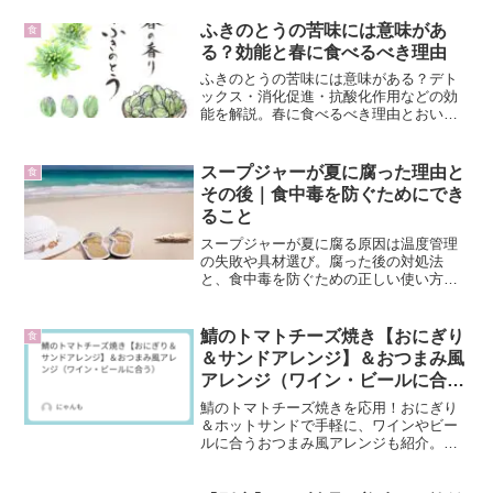
ふきのとうの苦味には意味があ
食
る？効能と春に食べるべき理由
ふきのとうの苦味には意味がある？デト
ックス・消化促進・抗酸化作用などの効
能を解説。春に食べるべき理由とおいし
い食べ方も紹介します。
スープジャーが夏に腐った理由と
食
その後｜食中毒を防ぐためにでき
ること
スープジャーが夏に腐る原因は温度管理
の失敗や具材選び。腐った後の対処法
と、食中毒を防ぐための正しい使い方・
夏の工夫を解説します。
鯖のトマトチーズ焼き【おにぎり
食
＆サンドアレンジ】＆おつまみ風
アレンジ（ワイン・ビールに合
う）
鯖のトマトチーズ焼きを応用！おにぎり
＆ホットサンドで手軽に、ワインやビー
ルに合うおつまみ風アレンジも紹介。簡
単・時短・栄養満点！