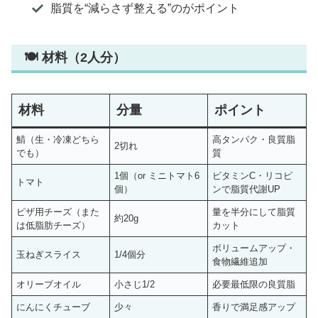
脂質を“減らさず整える”のがポイント
🍽 材料（2人分）
材料
分量
ポイント
鯖（生・冷凍どちら
高タンパク・良質脂
2切れ
でも）
質
1個（or ミニトマト6
ビタミンC・リコピ
トマト
個）
ンで脂質代謝UP
ピザ用チーズ（また
量を半分にして脂質
約20g
は低脂肪チーズ）
カット
ボリュームアップ・
玉ねぎスライス
1/4個分
食物繊維追加
オリーブオイル
小さじ1/2
必要最低限の良質脂
にんにくチューブ
少々
香りで満足感アップ