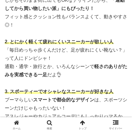
しかもそのまま街に出てもOKなデザインだから、
「運動
してから買い物したい派」にもぴったり！
フィット感とクッション性もバランスよくて、動きやすさ
◎！
2. とにかく軽くて疲れにくいスニーカーが欲しい人
「毎日めっちゃ歩くんだけど、足が疲れにくい靴ない？」
って人にドンピシャ！
通勤・通学・旅行とか、いろんなシーンで
軽さのありがた
みを実感できる一足
だよ👌
3. スポーティーでオシャレなスニーカーが好きな人
プーマらしい
スマートで都会的なデザイン
は、スポーツシ
ーンだけじゃもったいない！
アスレジャーやカジュアルコーデにもしっかりハマるか
ら、
ホーム
検索
トップ
サイドバー