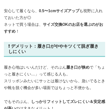
安心して履くなら、
0.5〜1cmサイズアップ
も視野に入れ
ておいた方が◎
ネットで買う場合は、
サイズ交換OKのお店を選ぶのがお
すすめ
！
❗ デメリット：履き口がややキツくて脱ぎ履き
しにくい
履き心地はいいんだけど、そのぶん
履き口が狭め
で「ちょ
っと履きにくい…」って感じる人も。
スリッポンみたいにサッとは履けないから、急いでるとき
や靴を脱ぐ機会が多い場面ではちょっと不便かも。
でもそのぶん、
しっかりフィットしてズレにくい＆安定感
が高い
のは大きなメリット！