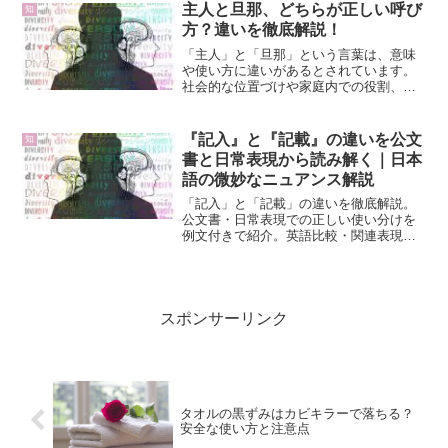
用すると文章全体の印象がぼやけてしま
主人と旦那、どちらが正しい呼び
知
い、正確さや説得力を欠くこ...
方？違いを徹底解説！
「主人」と「旦那」という言葉は、意味
や使い方に違いがあるとされています。
社会的な位置づけや家庭内での役割、さ
らには性別や個人の意識によっても異な
る場合があります。この記事では、主人
と旦那の違いについて深掘りしてみまし
『記入』と『記載』の違いを公文
知
た。
書と日常表現から読み解く｜日本
語の微妙なニュアンス解説
「記入」と「記載」の違いを徹底解説。
公文書・日常表現での正しい使い分けを
例文付きで紹介。英語比較・関連表現・
練習問題・フローチャート・クイズ・実
務ケーススタディまで収録した保存版で
す。
スポンサーリンク
タオルの黒ずみはカビキラーで落ちる？
安全な使い方と注意点