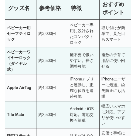
おすすめ
グッズ名
参考価格
特徴
ポイント
ベビーカー専
ベビーカー用
取り付けが簡
用に設計され
セーフティロ
約3,000円
単で、見た目
たコンパクト
ック
もスマート
ロック
ベビーカーワ
鍵不要で扱い
複数の子育て
イヤーロック
約3,500円
やすい。長さ
用品に使い回
（ダイヤル
調整可能
せる
式）
iPhoneアプリ
iPhoneユーザ
と連動し、正
ーに最適。紛
Apple AirTag
約4,300円
確な位置を追
失防止にも活
跡可能
躍
幅広いスマホ
Android・iOS
に対応。アプ
Tile Mate
約2,500円
対応。電池交
リが使いやす
換も簡単
い
安価で手軽に
防犯ステッカ
貼るだけで心