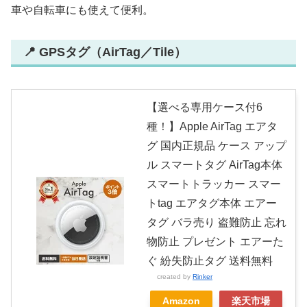
車や自転車にも使えて便利。
📍 GPSタグ（AirTag／Tile）
【選べる専用ケース付6
種！】Apple AirTag エアタ
グ 国内正規品 ケース アップ
ル スマートタグ AirTag本体
スマートトラッカー スマー
トtag エアタグ本体 エアー
タグ バラ売り 盗難防止 忘れ
物防止 プレゼント エアーた
ぐ 紛失防止タグ 送料無料
created by
Rinker
Amazon
楽天市場