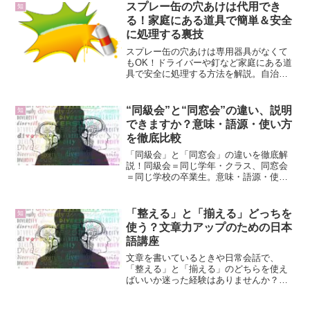
スプレー缶の穴あけは代用でき
知
る！家庭にある道具で簡単＆安全
に処理する裏技
スプレー缶の穴あけは専用器具がなくて
もOK！ドライバーや釘など家庭にある道
具で安全に処理する方法を解説。自治体
ルールや注意点も紹介。
“同級会”と“同窓会”の違い、説明
知
できますか？意味・語源・使い方
を徹底比較
「同級会」と「同窓会」の違いを徹底解
説！同級会＝同じ学年・クラス、同窓会
＝同じ学校の卒業生。意味・語源・使い
方を例文付きで比較し、正しい使い分け
を紹介します。
「整える」と「揃える」どっちを
知
使う？文章力アップのための日本
語講座
文章を書いているときや日常会話で、
「整える」と「揃える」のどちらを使え
ばいいか迷った経験はありませんか？一
見似ているこの二つの言葉ですが、意味
や使い方には明確な違いがあります。誤