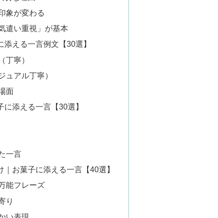
印象が変わる
気遣い重視」が基本
に添える一言例文【30選】
（丁寧）
ジュアル丁寧）
場面
子に添える一言【30選】
た一言
け｜お菓子に添える一言【40選】
万能フレーズ
寄り
かい表現