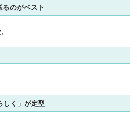
に送るのがベスト
安。
よろしく」が定型
。