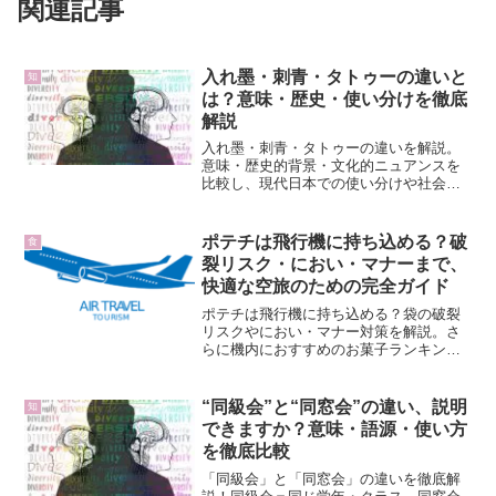
関連記事
入れ墨・刺青・タトゥーの違いと
知
は？意味・歴史・使い分けを徹底
解説
入れ墨・刺青・タトゥーの違いを解説。
意味・歴史的背景・文化的ニュアンスを
比較し、現代日本での使い分けや社会的
な印象も整理しました。
ポテチは飛行機に持ち込める？破
食
裂リスク・におい・マナーまで、
快適な空旅のための完全ガイド
ポテチは飛行機に持ち込める？袋の破裂
リスクやにおい・マナー対策を解説。さ
らに機内におすすめのお菓子ランキング
と国際線の注意点も紹介。
“同級会”と“同窓会”の違い、説明
知
できますか？意味・語源・使い方
を徹底比較
「同級会」と「同窓会」の違いを徹底解