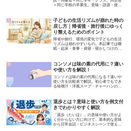
説！同級会＝同じ学年・クラス、同窓会
＝同じ学校の卒業生。意味・語源・使い
方を例文付きで比較し、正しい使い分け
を紹介します。
子どもの生活リズムが崩れた時の
知
戻し方｜帰省後・旅行後にゆっく
り整えるためのポイント
帰省や旅行、環境の変化で子どもの生活
リズムは崩れやすいもの。本記事では睡
眠・起床・食事・昼寝・寝かしつけの整
え方を丁寧に解説。年齢別の戻し方、や
ってはいけないこと、戻るまでの目安ま
でまとめた保存版ガイドです。帰省後の
コンソメは味の素の代用に？違い
食
ぐずりや疲れが気になる方に。
や使い方を解説！
コンソメは味の素の代用になる？違いや
使い方を比較表で解説。初心者でもでき
る味噌汁・洋風スープ・チャーハンの簡
単レシピ例付きで実践方法も紹介しま
す。
退歩とは？意味と使い方を例文付
知
きでわかりやすく解説
「退歩（たいほ）」の意味や使い方がよ
く分からない方に向けて、基本的な意味
から日常会話・ビジネスシーンで使える
例文までを分かりやすく解説します。進