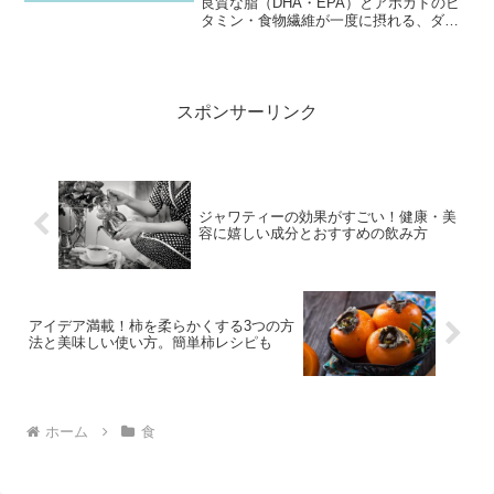
良質な脂（DHA・EPA）とアボカドのビ
タミン・食物繊維が一度に摂れる、ダイ
エットにもぴったりな高たんぱく＆良質
脂質の丼メニューです。
スポンサーリンク
ジャワティーの効果がすごい！健康・美
容に嬉しい成分とおすすめの飲み方
アイデア満載！柿を柔らかくする3つの方
法と美味しい使い方。簡単柿レシピも
ホーム
食