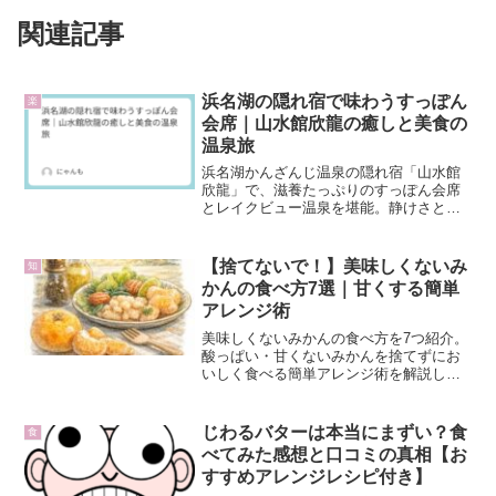
関連記事
浜名湖の隠れ宿で味わうすっぽん
楽
会席｜山水館欣龍の癒しと美食の
温泉旅
浜名湖かんざんじ温泉の隠れ宿「山水館
欣龍」で、滋養たっぷりのすっぽん会席
とレイクビュー温泉を堪能。静けさと美
食に浸る大人の温泉旅。
【捨てないで！】美味しくないみ
知
かんの食べ方7選｜甘くする簡単
アレンジ術
美味しくないみかんの食べ方を7つ紹介。
酸っぱい・甘くないみかんを捨てずにお
いしく食べる簡単アレンジ術を解説しま
す。冷凍・加熱・料理への活用など、誰
でもできる方法で食品ロス対策にも役立
つ実用記事です。
じわるバターは本当にまずい？食
食
べてみた感想と口コミの真相【お
すすめアレンジレシピ付き】