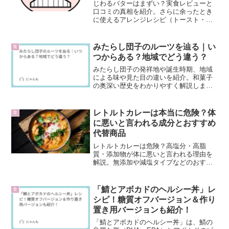
じわるバターはまずい？実食レビューと
口コミの真相を紹介。さらに余ったとき
に使えるアレンジレシピ（トースト・パ
スタ・ポテト・デザート）で美味しく食
べ切る方法を解説します。
みたらし団子のルーツを辿る｜い
食
つからある？地域でどう違う？
みたらし団子の発祥地や誕生時期、地域
による味や見た目の違いを紹介。和菓子
の奥深い歴史をわかりやすく解説しま
す。
レトルトカレーは本当に危険？体
食
に悪いと言われる成分とおすすめ
代替商品
レトルトカレーは危険？高塩分・高脂
質・添加物が体に悪いと言われる理由を
解説。無添加や減塩タイプなどのおすす
め代替商品と、安心して楽しむ工夫を紹
介します。
「鯖とアボカドのヘルシー丼」レ
食
シピ！糖質オフバージョン＆作り
置き用バージョンも紹介！
「鯖とアボカドのヘルシー丼」は、鯖の