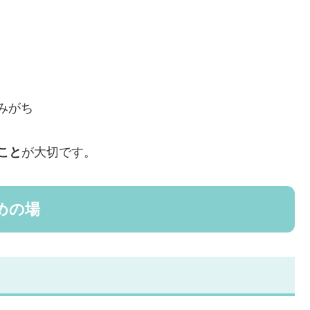
みがち
こと
が大切です。
めの場