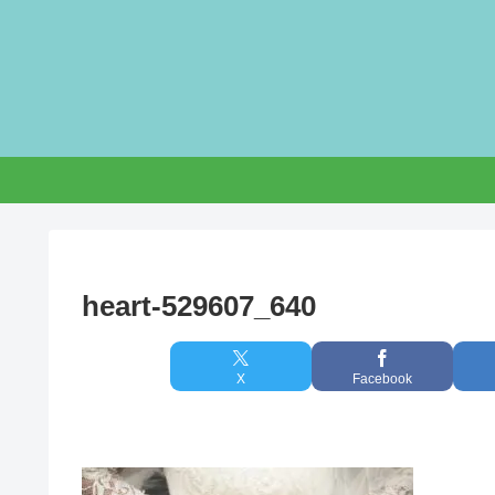
heart-529607_640
X
Facebook