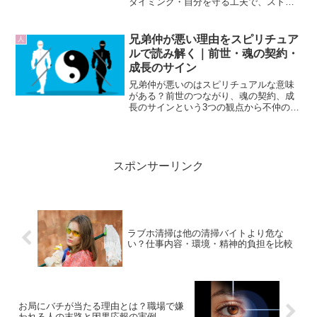
タイミング・自分を守る工夫で、ストレ
スを減らしスムーズなコミュニケーショ
ンを実現します。
兄弟仲が悪い理由をスピリチュア
人
ルで読み解く｜前世・魂の契約・
成長のサイン
兄弟仲が悪いのはスピリチュアルな意味
がある？前世のつながり、魂の契約、成
長のサインという3つの観点から不仲の理
由を解説し、関係を乗り越えるヒントを
紹介。
スポンサーリンク
ラブホ清掃は他の清掃バイトより危な
い？仕事内容・環境・精神的負担を比較
お局にバチが当たる理由とは？職場で嫌
われる人の末路と因果応報の実例