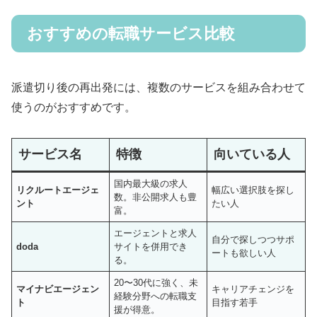
おすすめの転職サービス比較
派遣切り後の再出発には、複数のサービスを組み合わせて
使うのがおすすめです。
サービス名
特徴
向いている人
国内最大級の求人
リクルートエージェ
幅広い選択肢を探し
数。非公開求人も豊
ント
たい人
富。
エージェントと求人
自分で探しつつサポ
doda
サイトを併用でき
ートも欲しい人
る。
20〜30代に強く、未
マイナビエージェン
キャリアチェンジを
経験分野への転職支
ト
目指す若手
援が得意。