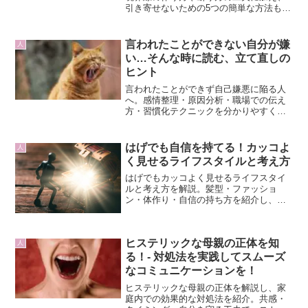
引き寄せないための5つの簡単な方法も紹
介します。
言われたことができない自分が嫌
人
い…そんな時に読む、立て直しの
ヒント
言われたことができず自己嫌悪に陥る人
へ。感情整理・原因分析・職場での伝え
方・習慣化テクニックを分かりやすく解
説。今日から使える3日プラン付き。
はげでも自信を持てる！カッコよ
人
く見せるライフスタイルと考え方
はげでもカッコよく見せるライフスタイ
ルと考え方を解説。髪型・ファッショ
ン・体作り・自信の持ち方を紹介し、自
分らしい魅力を引き出す方法をまとめま
した。
ヒステリックな母親の正体を知
人
る！- 対処法を実践してスムーズ
なコミュニケーションを！
ヒステリックな母親の正体を解説し、家
庭内での効果的な対処法を紹介。共感・