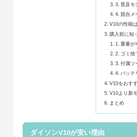
3. 普及
4. 競合
V10の性能
購入前に知
1. 重量
2. ゴミ
3. 付属
4. バッ
V10をおす
V10より新
まとめ
ダイソンV10が安い理由