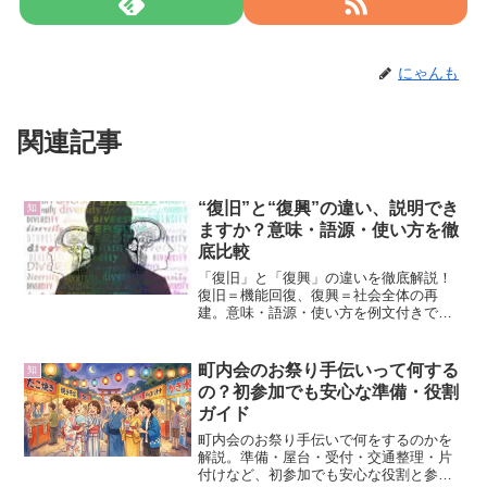
にゃんも
関連記事
“復旧”と“復興”の違い、説明でき
知
ますか？意味・語源・使い方を徹
底比較
「復旧」と「復興」の違いを徹底解説！
復旧＝機能回復、復興＝社会全体の再
建。意味・語源・使い方を例文付きで比
較し、誤解を避ける正しい表現方法を紹
介します。
町内会のお祭り手伝いって何する
知
の？初参加でも安心な準備・役割
ガイド
町内会のお祭り手伝いで何をするのかを
解説。準備・屋台・受付・交通整理・片
付けなど、初参加でも安心な役割と参加