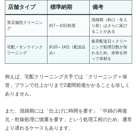
店舗タイプ
標準納期
備考
混雑期（秋口・冬入
実店舗型クリーニン
約7～10日程度
り前）はさらに延び
グ
ることがある
集荷配送日＋クリー
宅配／オンラインク
約10～14日（配送込
ニング処理日数が加
リーニング
み）
わるため、余裕を持
って依頼を
例えば、宅配クリーニング大手では「クリーニング＋保
管」プランで仕上がりまで2週間前後かかることも珍しく
ありません。
また、混雑期には「仕上げに時間を要す」「中綿の再復
元・乾燥処理に慎重を要す」という処理工程のため、通常
より遅れるケースもあります。