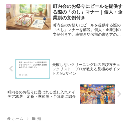
からわかりやすく比較・解説します。日
本：歴史的に「印鑑（はんこ）」が本人
町内会のお祭りにビールを提供す
知
確認の主流手書きの...
る際の「のし」マナー｜個人・企
業別の文例付き
町内会のお祭りにビールを提供する際の
「のし」マナーを解説。個人・企業別の
文例付きで、表書きや名前の書き方のポ
イントを紹介します。
失敗しないクリーニング店の選び方チェ
ックリスト｜プロが教える見極めポイン
トとNGサイン
町内会のお祭りに喜ばれる差し入れアイ
デア20選｜定番・季節感・予算別に紹介
ホーム
知