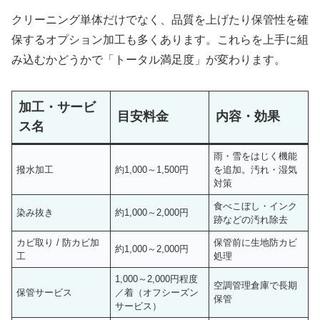
クリーニング単体だけでなく、品質を上げたり保管性を確
保するオプション加工も多くあります。これらを上手に組
み込むかどうかで「トータル満足度」が変わります。
加工・サービ
目安料金
内容・効果
ス名
雨・雪をはじく機能
撥水加工
約1,000～1,500円
を追加。汚れ・湿気
対策
食べこぼし・インク
染み抜き
約1,000～2,000円
跡などの汚れ除去
カビ取り / 防カビ加
保管前に生地防カビ
約1,000～2,000円
工
処理
1,000～2,000円程度
空調管理倉庫で長期
保管サービス
／着（オフシーズン
保管
サービス）