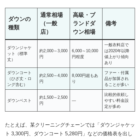
通常相場
高級・ブ
ダウンの
（一般
ランドダ
備考
種類
店）
ウン相場
一般衣料店で
ダウンジャケ
約2,000～3,000
6,000～10,000
は2020年以降
ット（標準
円
円程度
値上がり傾向
丈）
あり
ダウンコート
ファー・付属
約2,500～4,000
8,000円超もあ
（ひざ丈・ロ
品が加算され
円
り
ング含む）
ることが多い
比較的依頼し
約1,500～2,500
ダウンベスト
―
やすい料金設
円
定が多め
たとえば、某クリーニングチェーンでは「ダウンジャケッ
ト 3,300円、ダウンコート 5,280円」などの価格表を出し