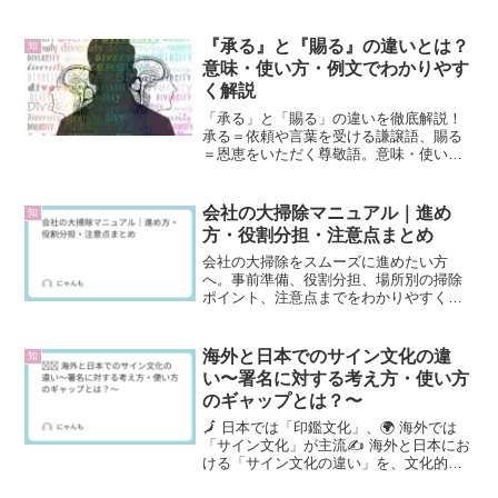
のコツをまとめました。
『承る』と『賜る』の違いとは？
知
意味・使い方・例文でわかりやす
く解説
「承る」と「賜る」の違いを徹底解説！
承る＝依頼や言葉を受ける謙譲語、賜る
＝恩恵をいただく尊敬語。意味・使い
方・例文を交えてわかりやすく紹介しま
す。
会社の大掃除マニュアル｜進め
知
方・役割分担・注意点まとめ
会社の大掃除をスムーズに進めたい方
へ。事前準備、役割分担、場所別の掃除
ポイント、注意点までをわかりやすく解
説します。総務担当者や初めて幹事を任
された方にも役立つ、職場向け大掃除の
完全ガイドです。
海外と日本でのサイン文化の違
知
い〜署名に対する考え方・使い方
のギャップとは？〜
🗾 日本では「印鑑文化」、🌍 海外では
「サイン文化」が主流✍️ 海外と日本にお
ける「サイン文化の違い」を、文化的背
景・ビジネス習慣・法的効力などの視点