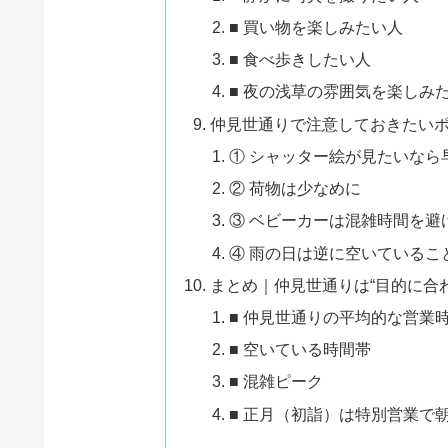
■ 買い物を楽しみたい人
■ 食べ歩きしたい人
■ 夜の浅草の雰囲気を楽しみ
仲見世通りで注意しておきたい
① シャッター絵が見たいなら
② 荷物は少なめに
③ ベビーカーは混雑時間を避
④ 雨の日は逆に空いているこ
まとめ｜仲見世通りは“目的に合
■ 仲見世通りの平均的な営業
■ 空いている時間帯
■ 混雑ピーク
■ 正月（初詣）は特別営業で