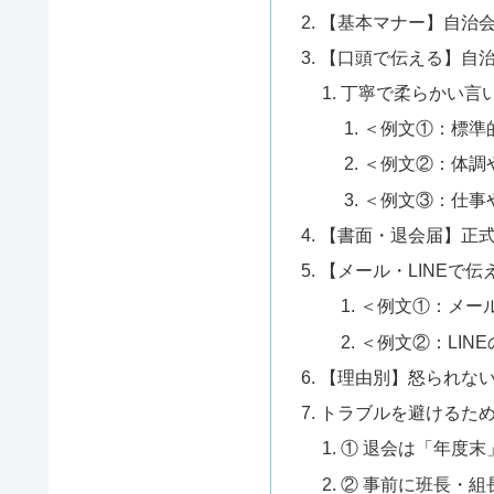
【基本マナー】自治会
【口頭で伝える】自
丁寧で柔らかい言
＜例文①：標準
＜例文②：体調
＜例文③：仕事
【書面・退会届】正
【メール・LINEで
＜例文①：メー
＜例文②：LIN
【理由別】怒られない
トラブルを避けるた
① 退会は「年度末
② 事前に班長・組