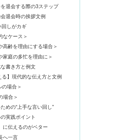
を退会する際の3ステップ
治会退会時の挨拶文例
い回しがカギ
的なケース＞
や高齢を理由にする場合＞
や家庭の多忙を理由に＞
式な書き方と例文
伝える】現代的な伝え方と文例
ルの場合＞
Eの場合＞
ための“上手な言い回し”
めの実践ポイント
」に伝えるのがベター
長へ一言