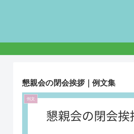
懇親会の閉会挨拶｜例文集
例文